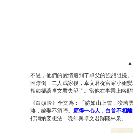
▲
不過，他們的愛情遭到了卓父的強烈阻撓。
困潦倒，二人成家後，卓文君從富家小姐變
相如卻讓卓文君失望了。當他在事業上略顯
《白頭吟》全文為：「皚如山上雪，皎若
淒，嫁娶不須啼。
願得一心人，白首不相離
打消納妾想法，晚年與卓文君歸隱林泉。