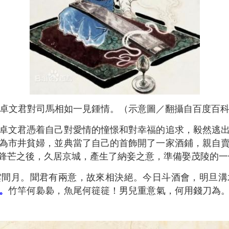
卓文君對司馬相如一見鍾情。（示意圖／翻攝自百度百
卓文君憑着自己對愛情的憧憬和對幸福的追求，毅然逃
為市井貧婦，並典當了自己的首飾開了一家酒鋪，親自
鋒芒之後，久居京城，產生了納妾之意，準備娶茂陵的一
雲間月。聞君有兩意，故來相決絕。今日斗酒會，明旦溝
。
竹竿何裊裊，魚尾何簁簁！男兒重意氣，何用錢刀為