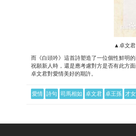
▲卓文君
而《白頭吟》這首詩塑造了一位個性鮮明的
祝願新人時，還是應考慮對方是否有此方面
卓文君對愛情美好的期許。
愛情
詩句
司馬相如
卓文君
卓王孫
才女