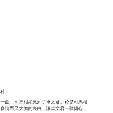
百科）
奏一曲。司馬相如見到了卓文君。於是司馬相
》多情而又大膽的表白，讓卓文君一聽傾心，