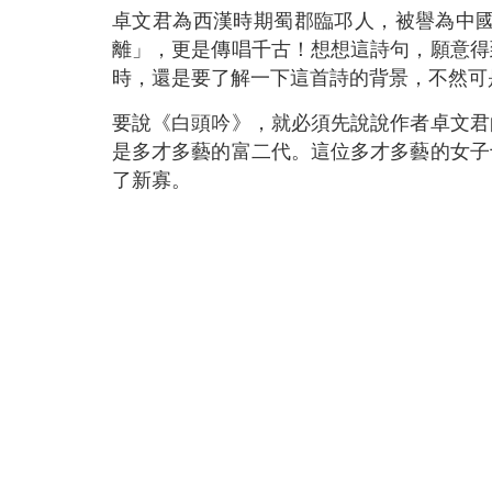
卓文君為西漢時期蜀郡臨邛人，被譽為中
離」，更是傳唱千古！想想這詩句，願意得
時，還是要了解一下這首詩的背景，不然可
要說《白頭吟》，就必須先說說作者卓文君
是多才多藝的富二代。這位多才多藝的女子
了新寡。