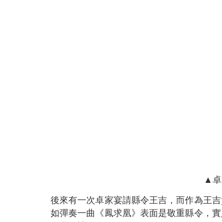
▲卓
後來有一次卓家宴請縣令王吉，而作為王吉
如彈奏一曲《鳳求凰》表面是敬重縣令，實