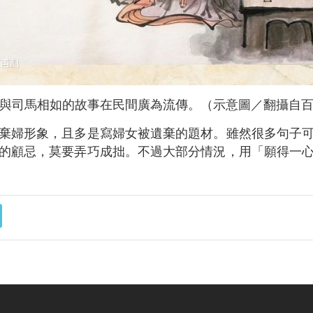
與司馬相如的故事在民間廣為流傳。（示意圖／翻攝自
棄婦形象，且多是寫婦女被遺棄的題材。雖然很多句子
的顧忌，莫要弄巧成拙。不過大部分情況，用「願得一