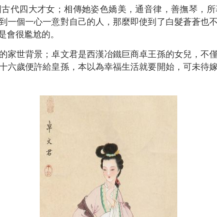
國古代四大才女；相傳她姿色嬌美，通音律，善撫琴，所
到一個一心一意對自己的人，那麼即使到了白髮蒼蒼也
是會很尷尬的。
的家世背景；卓文君是西漢冶鐵巨商卓王孫的女兒，不
十六歲便許給皇孫，本以為幸福生活就要開始，可未待