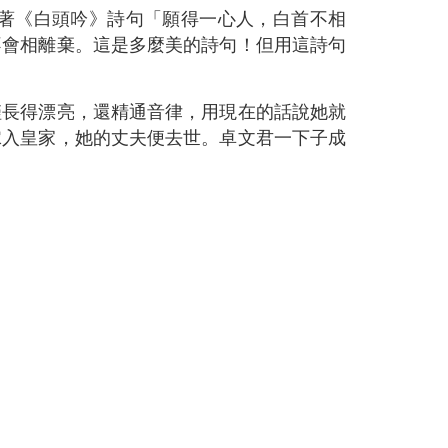
著《白頭吟》詩句「願得一心人，白首不相
不會相離棄。這是多麼美的詩句！但用這詩句
僅長得漂亮，還精通音律，用現在的話說她就
嫁入皇家，她的丈夫便去世。卓文君一下子成