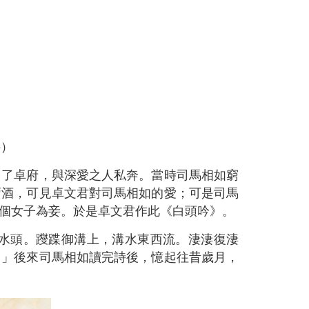
科）
出了卓府，與深愛之人私奔。當時司馬相如窮
賣酒，可見卓文君對司馬相如的愛；可是司馬
個女子為妾。於是卓文君作此《白頭吟》。
水頭。躞蹀御溝上，溝水東西流。淒淒復淒
。」後來司馬相如讀完詩後，憶起往昔歲月，