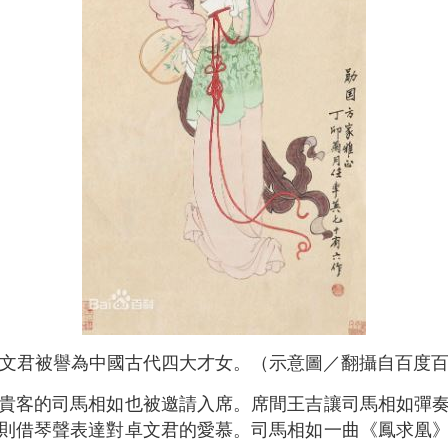
文君被譽為中國古代四大才女。（示意圖／翻攝自百度
貴客的司馬相如也被邀請入席。席間王吉讓司馬相如彈
則借琴聲表達對卓文君的愛慕。司馬相如一曲《鳳求凰