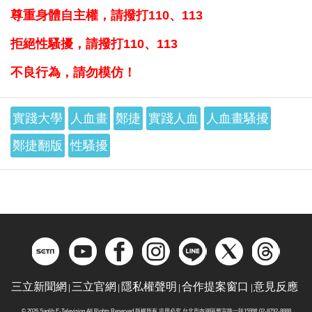
尊重身體自主權，請撥打110、113
拒絕性騷擾，請撥打110、113
不良行為，請勿模仿！
實踐大學
人血畫
鄭捷
實踐人血
人血畫騷擾
鄭捷翻版
性騷擾
三立新聞網
三立官網
隱私權聲明
合作提案窗口
意見反應
© 2026 Sanlih E-Television All Rights Reserved 版權所有 盜用必究 台北市內湖區舊宗路一段159號 02-8792-8888