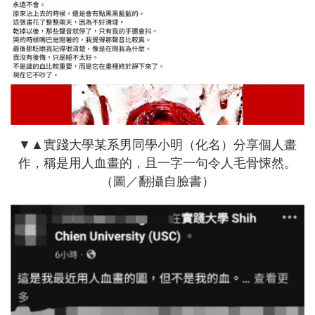
▼▲實踐大學某系男同學小明（化名）分享個人畫
作，稱是用人血畫的，且一字一句令人毛骨悚然。
（圖／翻攝自臉書）