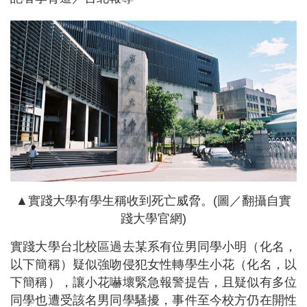
▲實踐大學有學生稱收到死亡威脅。(圖／翻攝自實
踐大學官網)
實踐大學台北校區過去某系有位男同學小明（化名，
以下簡稱）疑似強吻侵犯女性轉學生小花（化名，以
下簡稱），讓小花嚇壞緊急報警提告，且疑似有多位
同學也遭受該名男同學騷擾，事件至今校方仍在開性