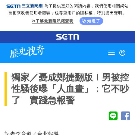
三立新聞網
為了提供更好的閱讀內容，我們使用相關網站
技術來改善使用者體驗，也尊重用戶的隱私權，特別提出聲明。
了解最新隱私權聲明
知道了
Toggle
navigation
獨家／憂成鄭捷翻版！男被控
性騷後曝「人血畫」：它不吵
了 實踐急報警
記者李育道／台北報導