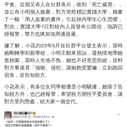
平會。近期又有人在社群表示，收到「死亡威脅」，
並公布小明個人臉書，對方突然標記實踐大學，稱畫
了一幅「用人血畫的畫作」引起校內學生心生恐懼，
對此，實踐大學7日對校內人員發布公開信，強調已
經報警，警方也將加強周邊巡邏。
據了解，小花2023年5月在社群平台發文表示，當時
她剛轉學到新學校，小明主動來搭訕，還熱情地帶她
逛校園，當時人生地不熟，她也不好意思拒絕，豈料
對方事後竟「強吻、侵犯」讓她飽受驚嚇，立刻跑回
宿舍，並告知校方。
小花表示，有多位女同學都遭受小明騷擾，她除了告
知校方外，也已經報警，希望校方開性平委員會，讓
對方受到懲處，給大家一個交代。