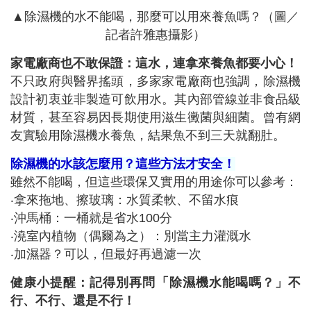
▲除濕機的水不能喝，那麼可以用來養魚嗎？（圖／
記者許雅惠攝影）
家電廠商也不敢保證：這水，連拿來養魚都要小心！
不只政府與醫界搖頭，多家家電廠商也強調，除濕機
設計初衷並非製造可飲用水。其內部管線並非食品級
材質，甚至容易因長期使用滋生黴菌與細菌。曾有網
友實驗用除濕機水養魚，結果魚不到三天就翻肚。
除濕機的水該怎麼用？這些方法才安全！
雖然不能喝，但這些環保又實用的用途你可以參考：
‧拿來拖地、擦玻璃：水質柔軟、不留水痕
‧沖馬桶：一桶就是省水100分
‧澆室內植物（偶爾為之）：別當主力灌溉水
‧加濕器？可以，但最好再過濾一次
健康小提醒：記得別再問「除濕機水能喝嗎？」不
行、不行、還是不行！