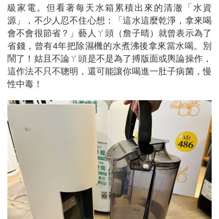
級家電。但看著每天水箱累積出來的清澈「水資
源」，不少人忍不住心想：「這水這麼乾淨，拿來喝
會不會很節省？」藝人ㄚ頭（詹子晴）就曾表示為了
省錢，曾有4年把除濕機的水煮沸後拿來當水喝。別
鬧了！姑且不論ㄚ頭是不是為了搏版面或輿論操作，
這作法不只不聰明，還可能讓你喝進一肚子病菌，慢
性中毒！