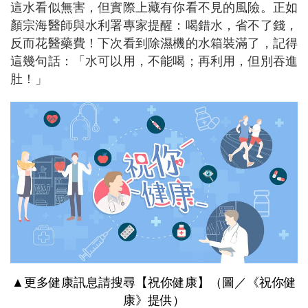
這水看似無害，但實際上藏有你看不見的風險。正如
顏宗海醫師與水利署專家提醒：喝錯水，省不了錢，
反而花醫藥費！下次看到除濕機的水箱裝滿了，記得
這幾句話：「水可以用，不能喝；再利用，但別吞進
肚！」
▲更多健康訊息請搜尋【祝你健康】（圖／《祝你健
康》提供）