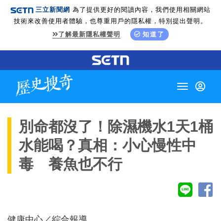
三立新聞網
為了提供更好的閱讀內容，我們使用相關網站
技術來改善使用者體驗，也尊重用戶的隱私權，特別提出聲明。
了解最新隱私權聲明
知道了
Toggle
navigation
別命都沒了！除濕機水1天1桶
水能喝？真相：小心慢性中
毒 養魚也不行
健康中心／綜合報導