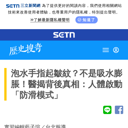
三立新聞網
為了提供更好的閱讀內容，我們使用相關網站
技術來改善使用者體驗，也尊重用戶的隱私權，特別提出聲明。
了解最新隱私權聲明
知道了
Toggle
navigation
泡水手指起皺紋？不是吸水膨
脹！醫揭背後真相：人體啟動
「防滑模式」
實習編輯藍子瑄／台北報導