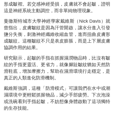
形成皺褶。若交感神經受損，皮膚就不會起皺，證明
這是神經系統主動調控，而非單純物理現象。
曼徹斯特城市大學神經學家戴維斯（Nick Davis）就
曾指出，皮膚皺紋是因為汗管開啟，讓水分進入引發
鹽分失衡，刺激神經纖維收縮血管，進而扭曲皮膚形
成皺紋。這種皺紋不只是表皮膨脹，而是上下層皮膚
協調作用的結果。
研究顯示，起皺的手指在抓握濕潤物品時，比沒有皺
紋的手指更靈活、更省力，就像腳趾皺紋猶如天然防
滑鞋底，增加摩擦力，幫助在濕滑環境行走穩定，是
真正的人類進化防滑機制。
戴維斯強調，這種「防滑模式」可讓我們在水中或潮
濕環境中更輕鬆抓握物品，減少手部疲勞。下次泡澡
或洗碗看到手指起皺，不妨想像身體啟動了這項獨特
的生存技能。