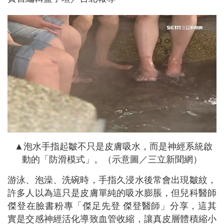
▲泡水手指起皺不只是皮膚吸水，而是神經系統啟
動的「防滑模式」。（示意圖／三立新聞網）
游泳、泡澡、洗碗時，手指久浸水後常會出現皺紋，
許多人以為這只是皮膚單純的吸水膨脹，但兒科醫師
傑登在臉書粉專「傑足先登 傑登醫師」分享，這其
實是交感神經活化導致血管收縮，讓真皮層體積縮小