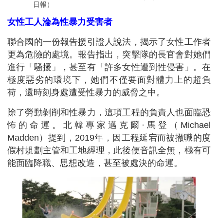
日報）
女性工人淪為性暴力受害者
聯合國的一份報告援引證人說法，揭示了女性工作者
更為危險的處境。報告指出，突擊隊的長官會對她們
進行「騷擾」，甚至有「許多女性遭到性侵害」。在
極度惡劣的環境下，她們不僅要面對體力上的超負
荷，還時刻身處遭受性暴力的威脅之中。
除了勞動剝削和性暴力，這項工程的負責人也面臨恐
怖的命運。北韓專家邁克爾·馬登（Michael
Madden）提到，2019年，因工程延宕而被撤職的度
假村規劃主管和工地經理，此後便音訊全無，極有可
能面臨降職、思想改造，甚至被處決的命運。