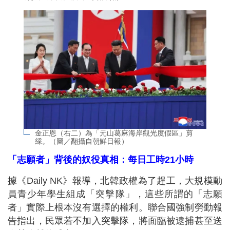
金正恩（右二）為「元山葛麻海岸觀光度假區」剪
綵。（圖／翻攝自朝鮮日報）
「志願者」背後的奴役真相：每日工時21小時
據《Daily NK》報導，北韓政權為了趕工，大規模動
員青少年學生組成「突擊隊」，這些所謂的「志願
者」實際上根本沒有選擇的權利。聯合國強制勞動報
告指出，民眾若不加入突擊隊，將面臨被逮捕甚至送