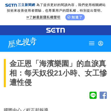
三立新聞網
為了提供更好的閱讀內容，我們使用相關網站
技術來改善使用者體驗，也尊重用戶的隱私權，特別提出聲明。
了解最新隱私權聲明
知道了
Toggle
navigation
金正恩「海濱樂園」的血淚真
相：每天奴役21小時、女工慘
遭性侵
國際中心／程正邦報導