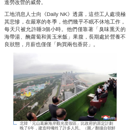
進勞改營的威脅。
工地消息人士向《Daily NK》透露，這些工人處境極
其悲慘，在嚴寒的冬季，他們幾乎不眠不休地工作，
每天只被允許睡3個小時。他們僅靠著「臭味熏天的
海帶湯、醃蘿蔔和黃玉米飯」果腹，長期處於營養不
良狀態，月薪也僅僅「夠買兩包香菸」。
北韓「元山葛麻海岸觀光度假區」比政府的原定計劃
晚了6年，建造時犧牲了許多人民。（圖／翻攝自朝鮮