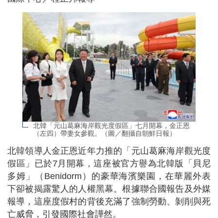
北韓「元山葛麻海岸觀光度假區」七月開幕，金正恩
（左四）帶妻女參觀。（圖／翻攝自朝鮮日報）
北韓領導人金正恩近年力推的「元山葛麻海岸觀光度
假區」已於7月開幕，這座被官方譽為北韓版「貝尼
多姆」（Benidorm）的豪華海濱樂園，在華麗外表
下卻被揭露驚人的人權黑幕。根據聯合國報告及外媒
報導，這座度假村的背後充滿了強制勞動、剝削與死
亡威脅，引發國際社會譁然。