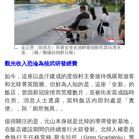
金正恩（前排左）和妻女坐在池畔看朝鮮民眾玩滑水
道。（圖／翻攝自朝鮮日報）
觀光收入恐淪為核武研發經費
如今，這座以血汗建成的度假村主要接待俄羅斯遊客
和北韓菁英階層。但鮮為人知的是，這座「全新」的
飯店，曾因新冠疫情而荒廢數月，並被街友當成臨時
住所。消息人士透露，當時飯店內部到處是「糞
便」，與「廁所無異」。
值得關注的是，元山本身就是北韓的導彈發射基地，
在飯店建設期間仍持續進行火箭發射。北韓人權委員
會執行主任格雷格·斯卡拉托（Greg Scarlatoiu）警