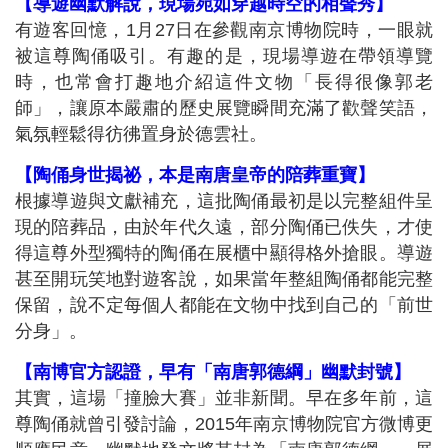
【導遊幽默解說，現場宛如穿越時空的相聲秀】
有遊客回憶，1月27日在參觀南京博物院時，一眼就
被這尊陶俑吸引。有趣的是，現場導遊在帶領導覽
時，也常會打趣地介紹這件文物「長得很像郭老
師」，讓原本嚴肅的歷史展覽瞬間充滿了歡聲笑語，
氣氛輕鬆得彷彿置身於德雲社。
【陶俑身世揭祕，本是南唐皇帝的陪葬重寶】
根據導遊與文獻補充，這批陶俑最初是以完整組件呈
現的陪葬品，由於年代久遠，部分陶俑已佚失，才使
得這尊外型獨特的陶俑在展櫃中顯得格外搶眼。導遊
甚至開玩笑地對遊客說，如果當年整組陶俑都能完整
保留，說不定每個人都能在文物中找到自己的「前世
分身」。
【南博官方認證，早有「南唐郭德綱」幽默封號】
其實，這場「撞臉大賽」並非新聞。早在多年前，這
尊陶俑就曾引發討論，2015年南京博物院官方微博更