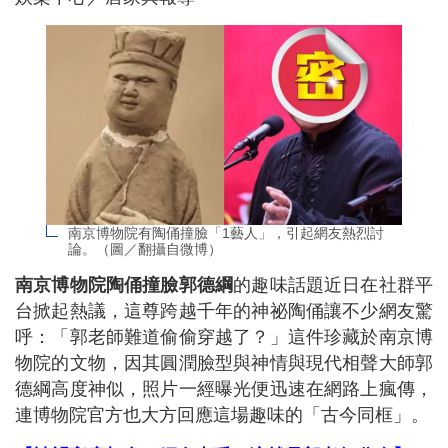
南京博物院有陶俑撞臉「1藝人」，引起網友熱烈討
論。（圖／翻攝自微博）
南京博物院陶俑撞臉郭德綱
的趣味話題近日在社群平
台掀起熱議，這尊跨越千年的神祕陶俑讓不少網友驚
呼：「郭老師難道偷偷穿越了？」這件珍藏於南京博
物院的文物，因其圓潤臉型與神情與現代相聲大師郭
德綱高度神似，照片一經曝光便迅速在網路上瘋傳，
連博物院官方也大方回應這場趣味的「古今同框」。