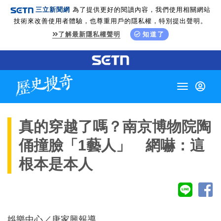
三立新聞網
為了提供更好的閱讀內容，我們使用相關網站
技術來改善使用者體驗，也尊重用戶的隱私權，特別提出聲明。
了解最新隱私權聲明
知道了
Toggle
navigation
真的穿越了嗎？南京博物院陶
俑撞臉「1藝人」 網嚇：這
根本是本人
娛樂中心／唐家興報導