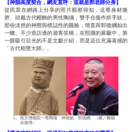
【神韻高度契合，網友直呼：這就是郭老師分身】
從民眾在網路上分享的照片觀察得知，這尊身材微
胖、頭戴古代帽飾的男性陶俑，雙手合攏作拱手狀，
那份淡然的神態與標誌性的圓臉，簡直與郭德綱如出
一轍。不少造訪過的遊客笑稱，在熙攘的展廳中，第
一眼吸引目光的不是文獻介紹，而是這位充滿喜感的
「古代相聲大師」。
南京博物院一尊陶俑「神撞臉」郭德綱。（圖／翻攝
自微博）