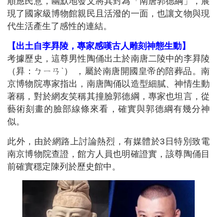
順應民意，幽默地發文將其封為「南唐郭德綱」，展
現了國家級博物館親民且活潑的一面，也讓文物與現
代生活產生了感性的連結。
【出土自李昪陵，專家感嘆古人雕刻神態生動】
考據歷史，這尊男性陶俑出土於南唐二陵中的李昪陵
（昪：ㄅㄧㄢˋ） ，屬於南唐開國皇帝的陪葬品。南
京博物院專家指出，南唐陶俑以造型細膩、神情生動
著稱，對於網友笑稱其撞臉郭德綱，專家也坦言，從
藝術刻畫的臉部線條來看，確實與郭德綱有幾分神
似。
此外，由於網路上討論熱烈，有媒體於3日特別致電
南京博物院查證，館方人員也明確證實，該尊陶俑目
前確實穩定陳列於歷史館中。