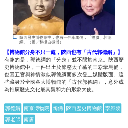
陝西歷史博物館中，也有一件牽馬俑，「撞臉」郭德
綱。（圖／翻攝自微博）
【博物館分身不只一處，陝西也有「古代郭德綱」】
有趣的是，郭德綱的「分身」並不限於南京。陝西歷
史博物館中，一件出土於節愍太子墓的三彩牽馬俑，
也因五官與神情激似郭德綱而多次登上媒體版面。這
些藏身於全國各大博物館的「古代郭德綱」，意外成
為推廣歷史文化最具親和力的形象大使。
郭德綱
南京博物院
陶俑
陝西歷史博物館
李昪陵
郭老師
南唐