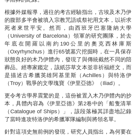
根據外媒報導，過往的考古經驗指出，古埃及木乃伊
的腹部多半會被填入宗教咒語或祭祀用文本，以祈求
死者來世平安。然而，由西班牙巴塞隆納大學
（University of Barcelona）領軍的研究團隊，於去
年底在開羅以南約190公里的奧克西林庫斯
（Oxyrhynchus）進行65號墓穴挖掘時，在一具保存
狀態良好的木乃伊體內，發現了與傳統截然不同的陪
葬品。經專家鑑定，該紙莎草文本並非祈福經文，而
是描述古希臘英雄阿基里斯（Achilles）與特洛伊
（Troy）戰爭的文學瑰寶《伊里亞德》（Iliad）。
更令考古學界震驚的是，這份被置入木乃伊體內的抄
本，具體內容為《伊里亞德》第2卷中的「船隻清單
（Catalogue of Ships）」，該段落極其詳盡地記錄
了當時進攻特洛伊的希臘軍隊編制與將領名單。
針對這項史無前例的發現，研究人員指出，為何要在