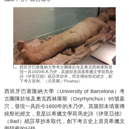
西班牙巴塞隆納大學考古團隊於埃及奧克西林庫斯發
現一具1600年木乃伊，其腹部竟填塞希臘文學荷馬史
詩《伊里亞德》紙莎草抄本，而非傳統祭祀經文，創
下考古首例。（示意圖／Pixabay）
西班牙巴塞隆納大學（University of Barcelona）考
古團隊於埃及奧克西林庫斯（Oxyrhynchus）65號墓
穴，發現一具距今1600年的木乃伊。其腹部未填塞傳
統祭祀經文，竟是以希臘文學荷馬史詩《伊里亞德》
（Iliad）紙莎草抄本取代，創下考古史上首見希臘文
學陪葬的紀錄。