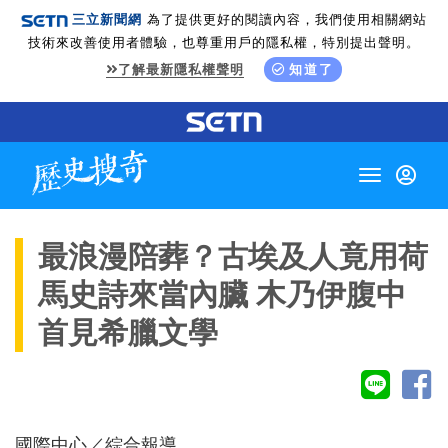
三立新聞網
為了提供更好的閱讀內容，我們使用相關網站
技術來改善使用者體驗，也尊重用戶的隱私權，特別提出聲明。
了解最新隱私權聲明
知道了
Toggle
navigation
最浪漫陪葬？古埃及人竟用荷
馬史詩來當內臟 木乃伊腹中
首見希臘文學
國際中心／綜合報導