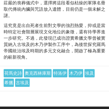
莊嚴的喪葬儀式中，選擇將這段看似枯燥的軍隊名冊
取代傳統內臟與咒語放入遺體，目前仍是一個未解之
謎。
這究竟是出自死者生前對文學的強烈熱愛，抑或是當
時特定社會階層展現文化地位的象徵，還有待學界進
一步研究。不過，此發現已成功證實希臘文學曾被實
質納入古埃及的木乃伊製作工序中，為後世探究羅馬
帝國統治埃及時期的多元文化融合，開啟了極為重要
的嶄新視角。
荷馬史詩
奧克西林庫斯
特洛伊
木乃伊
埃及
希臘
古埃及