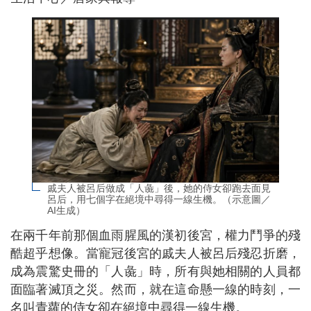
戚夫人被呂后做成「人彘」後，她的侍女卻跑去面見
呂后，用七個字在絕境中尋得一線生機。（示意圖／
AI生成）
在兩千年前那個血雨腥風的漢初後宮，權力鬥爭的殘
酷超乎想像。當寵冠後宮的戚夫人被呂后殘忍折磨，
成為震驚史冊的「人彘」時，所有與她相關的人員都
面臨著滅頂之災。然而，就在這命懸一線的時刻，一
名叫青蘿的侍女卻在絕境中尋得一線生機。