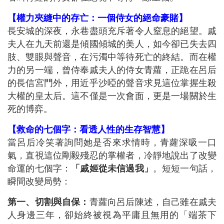
【權力夾縫中的存亡：一個侍女的絕命豪賭】
長安城的深夜，永巷盡頭充斥著令人窒息的絕望。戚
夫人在九天前還是傾國傾城的美人，如今卻已失去四
肢、雙眼與聲音，在污濁中等待死亡的終結。而在權
力的另一端，曾侍奉戚夫人的侍女青蘿，正跪在呂后
的長信宮門外，用近乎沙啞的聲音求見這位掌握生殺
大權的皇太后。這不僅是一次會面，更是一場關於生
死的博弈。
【救命的七個字：看透人性的生存智慧】
當呂后冷笑著詢問她是否來求情時，青蘿深吸一口
氣，直視這位剛毅殘忍的掌權者，冷靜地說出了改變
命運的七個字：
「戚姬從未信過我」
。短短一句話，
瞬間改變局勢：
第一、切割與自保：
青蘿向呂后陳述，自己雖在戚夫
人身邊三年，卻始終被視為平庸且無用的「端茶下