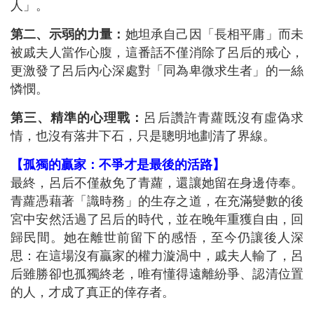
人」。
第二、示弱的力量：
她坦承自己因「長相平庸」而未
被戚夫人當作心腹，這番話不僅消除了呂后的戒心，
更激發了呂后內心深處對「同為卑微求生者」的一絲
憐憫。
第三、精準的心理戰：
呂后讚許青蘿既沒有虛偽求
情，也沒有落井下石，只是聰明地劃清了界線。
【孤獨的贏家：不爭才是最後的活路】
最終，呂后不僅赦免了青蘿，還讓她留在身邊侍奉。
青蘿憑藉著「識時務」的生存之道，在充滿變數的後
宮中安然活過了呂后的時代，並在晚年重獲自由，回
歸民間。她在離世前留下的感悟，至今仍讓後人深
思：在這場沒有贏家的權力漩渦中，戚夫人輸了，呂
后雖勝卻也孤獨終老，唯有懂得遠離紛爭、認清位置
的人，才成了真正的倖存者。