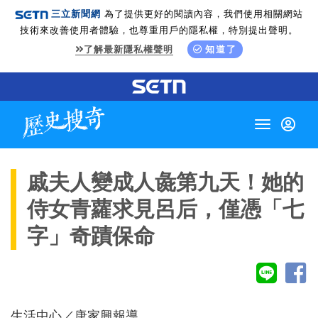
三立新聞網
為了提供更好的閱讀內容，我們使用相關網站
技術來改善使用者體驗，也尊重用戶的隱私權，特別提出聲明。
了解最新隱私權聲明
知道了
Toggle
navigation
戚夫人變成人彘第九天！她的
侍女青蘿求見呂后，僅憑「七
字」奇蹟保命
生活中心／唐家興報導