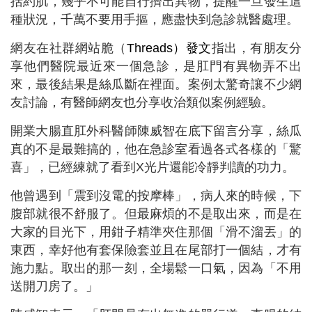
括約肌，幾乎不可能自行擠出異物，提醒一旦發生這
種狀況，千萬不要用手摳，應盡快到急診就醫處理。
網友在社群網站脆（
Threads）發文
指出，有朋友分
享他們醫院最近來一個急診，是肛門有異物弄不出
來，最後結果是絲瓜斷在裡面。案例太驚奇讓不少網
友討論，有醫師網友也分享收治類似案例經驗。
開業大腸直肛外科醫師陳威智在底下留言分享，絲瓜
真的不是最難搞的，他在急診室看過各式各樣的「驚
喜」，已經練就了看到X光片還能冷靜判讀的功力。
他曾遇到「震到沒電的按摩棒」，病人來的時候，下
腹部就很不舒服了。但最麻煩的不是取出來，而是在
大家的目光下，用鉗子精準夾住那個「滑不溜丟」的
東西，幸好他有套保險套並且在尾部打一個結，才有
施力點。取出的那一刻，全場鬆一口氣，因為「不用
送開刀房了。」