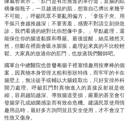
陳威智表示，「肛門是有出無進的單行道，直腸的結
構像個瓶子，一旦越過括約肌，想靠自己擠出來幾乎
不可能。」呼籲民眾不要亂用偏方，「拿筷子夾、用
手摳只會越推越深；不要害羞，感覺不對請立刻掛急
診，我們看過的絕對比你想像中多。」早點處理，還
能保住你的腸道黏膜和尊嚴。最後提醒，絲瓜雖然天
然，但斷在裡面會吸水膨脹，處理起來真的不比較輕
鬆。大家真的放過你的肛門，也放過我們醫師吧。
國軍台中總醫院也曾
發布
腸子裡塞情趣用按摩棒的個
案，因異物本身管徑太粗和形狀特殊，而牢牢的卡在
腸壁上，無法徒手或輔以大腸鏡取出，只好安排外科
開刀處理。呼籲肛門對異物進入的直接反射就是收
縮，容易越陷越深、導致腸道受損，嚴重的甚至會引
發腸穿孔或細菌感染而有致命危機。建議民眾使用情
趣用品時，最好多方詢問並且安全使用，才不會沒了
性致又傷身。