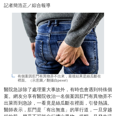
記者簡浩正／綜合報導
有個案因肛門有異物弄不出來，最後結果是絲瓜斷在
裡面。（示意圖／翻攝自pexel）
醫院急診除了處理重大事故外，有時也會遇到特殊個
案。網友分享有醫院收治一名個案因肛門有異物弄不
出萊而到急診，一看竟是絲瓜斷在裡面，引發熱議。
醫師表示，肛門是「有出無進」的單行道，一旦穿越