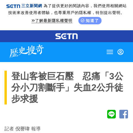
三立新聞網
為了提供更好的閱讀內容，我們使用相關網站
技術來改善使用者體驗，也尊重用戶的隱私權，特別提出聲明。
了解最新隱私權聲明
知道了
Toggle
navigation
登山客被巨石壓 忍痛「3公
分小刀割斷手」失血2公升徒
步求援
記者
倪譽瑋
報導