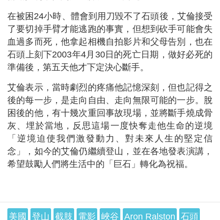
在被困24小時、體會到用刀毀不了石頭後，艾倫接受
了要切掉手臂才能逃跑的事實，但想到砍手可能會失
血過多而死，他拿起相機自拍影片和父母告別，也在
石頭上刻下2003年4月30日的死亡日期，做好必死的
準備後，第五天他才下定決心斷手。
艾倫表示，當時劇烈的疼痛他記憶深刻，但也記得之
後的每一步，是走向自由、走向無限可能的一步。脫
困後的他，有十幾次重回事故現場，並將斷手燒成骨
灰、埋於當地，反思這場一度快奪走他生命的逆境
「逆境迫使我們激發動力、對未來人生的堅定信
念」，如今的艾倫仍繼續登山，並在各地發表演講，
希望鼓勵人們將生活中的「巨石」轉化為祝福。
美國
登山
截肢
電影
峽谷
Aron Ralston
石頭