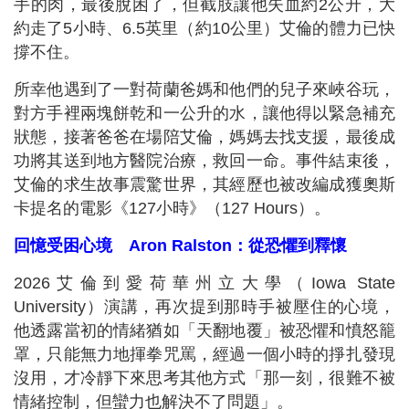
手的肉，最後脫困了，但截肢讓他失血約2公升，大
約走了5小時、6.5英里（約10公里）艾倫的體力已快
撐不住。
所幸他遇到了一對荷蘭爸媽和他們的兒子來峽谷玩，
對方手裡兩塊餅乾和一公升的水，讓他得以緊急補充
狀態，接著爸爸在場陪艾倫，媽媽去找支援，最後成
功將其送到地方醫院治療，救回一命。事件結束後，
艾倫的求生故事震驚世界，其經歷也被改編成獲奧斯
卡提名的電影《127小時》（127 Hours）。
回憶受困心境 Aron Ralston：從恐懼到釋懷
2026艾倫到愛荷華州立大學（Iowa State
University）演講，再次提到那時手被壓住的心境，
他透露當初的情緒猶如「天翻地覆」被恐懼和憤怒籠
罩，只能無力地揮拳咒罵，經過一個小時的掙扎發現
沒用，才冷靜下來思考其他方式「那一刻，很難不被
情緒控制，但蠻力也解決不了問題」。