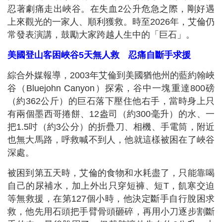
忍著劇痛走出峽谷。在失血2公升危急之際，剛好遇
上來觀光的一家人、順利獲救。時至2026年，艾倫仍
常發表演講，鼓勵大家跨越人生中的「巨石」。
美國登山客困峽谷5天無人救 忍痛自斷手求援
綜合外媒報導，2003年艾倫到美國猶他州的藍約翰峽
谷（Bluejohn Canyon）探索，谷中一塊重達800磅
（約362公斤）的巨石落下壓住他右手，當時身上只
有兩個墨西哥捲餅、12盎司（約300毫升）的水、一
把1.5吋（約3公分）的折疊刀、相機、手電筒，附近
也無大馬路，呼救喊不到人，他就這樣被困在了峽谷
深處。
被困到第五天時，艾倫的食物和水耗盡了，只能靠喝
自己的尿補水，加上外出只穿短褲、短T，飢寒交迫
等無救援，在第127個小時，他決定斷手自行脫困求
救，他先用石頭把手臂骨頭砸碎，再用小刀逐步割斷