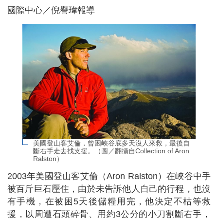
國際中心／倪譽瑋報導
美國登山客艾倫，曾困峽谷底多天沒人來救，最後自
斷右手走去找支援。（圖／翻攝自Collection of Aron
Ralston）
2003年美國登山客艾倫（Aron Ralston）在峽谷中手
被百斤巨石壓住，由於未告訴他人自己的行程，也沒
有手機，在被困5天後儲糧用完，他決定不枯等救
援，以周遭石頭碎骨、用約3公分的小刀割斷右手，