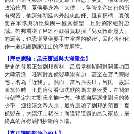
他留下這句狠話，不僅是為了報恩，更是一場深遠的
政治佈局。夏侯嬰身為「太僕」，掌管皇帝出行的所
有機密，他深知朝廷內外誰忠誰奸、誰有把柄。夏侯
嬰在軍隊與功臣集團中極具聲望，且對劉家絕對忠
誠。劉邦看準了呂雉不敢揹負殺掉「兒女救命恩人」
的罵名，也恐懼夏侯嬰手中掌握的祕密，因此將他化
作一道保護劉家江山的堅實屏障。
【歷史應驗：呂氏覆滅與大漢重生】
歷史的發展正如劉邦所料。呂后掌權期間對開國功臣
大肆清洗，唯獨對夏侯嬰尊崇有加，甚至在宮門旁賜
宅，名為「近我」。然而，當呂后去世，呂氏一族試
圖篡位時，正是這位看似沈默的馬夫夏侯嬰，在關鍵
時刻堅定站在劉氏皇族一方。他親自驅逐非劉氏的後
少帝，迎接漢文帝入京，最終應驗了劉邦的預言：夏
侯嬰在，大漢江山就在；而違背道義的呂氏家族，最
終真的落得滿門抄斬的下場。
【真正讓劉邦放心的人】