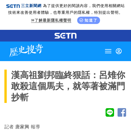
三立新聞網
為了提供更好的閱讀內容，我們使用相關網站
技術來改善使用者體驗，也尊重用戶的隱私權，特別提出聲明。
了解最新隱私權聲明
知道了
Toggle
navigation
漢高祖劉邦臨終狠話：呂雉你
敢殺這個馬夫，就等著被滿門
抄斬
記者
唐家興
報導