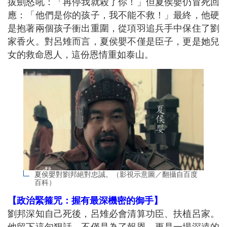
拔劍怒吼：「再停我就殺了你！」但夏侯嬰仍冒死回
應：「他們是你的孩子，我不能不救！」最終，他硬
是抱著兩個孩子衝出重圍，從項羽追兵手中保住了劉
家香火。對呂雉而言，夏侯嬰不僅是臣子，更是她兒
女的救命恩人，這份恩情重如泰山。
夏侯嬰對劉邦絕對忠誠。（影視示意圖／翻攝自百度
百科）
【政治緊箍咒：握有最深機密的御手】
劉邦深知自己死後，呂雉必會清算功臣、扶植呂家。