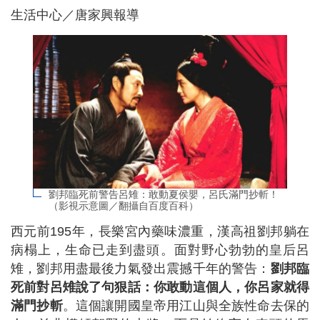
生活中心／唐家興報導
劉邦臨死前警告呂雉：敢動夏侯嬰，呂氏滿門抄斬！
（影視示意圖／翻攝自百度百科）
西元前195年，長樂宮內藥味濃重，漢高祖劉邦躺在
病榻上，生命已走到盡頭。面對野心勃勃的皇后呂
雉，劉邦用盡最後力氣發出震撼千年的警告：
劉邦臨
死前對呂雉說了句狠話：你敢動這個人，你呂家就得
滿門抄斬
。這個讓開國皇帝用江山與全族性命去保的