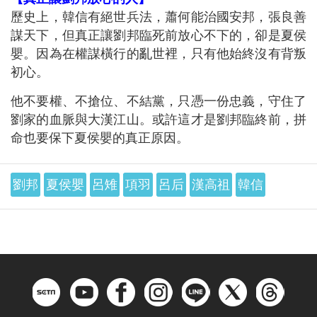
歷史上，韓信有絕世兵法，蕭何能治國安邦，張良善
謀天下，但真正讓劉邦臨死前放心不下的，卻是夏侯
嬰。因為在權謀橫行的亂世裡，只有他始終沒有背叛
初心。
他不要權、不搶位、不結黨，只憑一份忠義，守住了
劉家的血脈與大漢江山。或許這才是劉邦臨終前，拼
命也要保下夏侯嬰的真正原因。
劉邦
夏侯嬰
呂雉
項羽
呂后
漢高祖
韓信