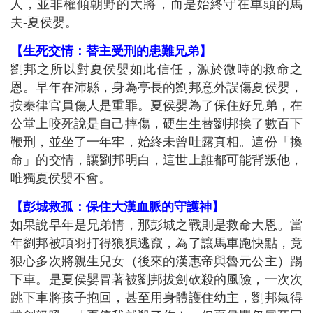
人，並非權傾朝野的大將，而是始終守在車頭的馬
夫-夏侯嬰。
【生死交情：替主受刑的患難兄弟】
劉邦之所以對夏侯嬰如此信任，源於微時的救命之
恩。早年在沛縣，身為亭長的劉邦意外誤傷夏侯嬰，
按秦律官員傷人是重罪。夏侯嬰為了保住好兄弟，在
公堂上咬死說是自己摔傷，硬生生替劉邦挨了數百下
鞭刑，並坐了一年牢，始終未曾吐露真相。這份「換
命」的交情，讓劉邦明白，這世上誰都可能背叛他，
唯獨夏侯嬰不會。
【彭城救孤：保住大漢血脈的守護神】
如果說早年是兄弟情，那彭城之戰則是救命大恩。當
年劉邦被項羽打得狼狽逃竄，為了讓馬車跑快點，竟
狠心多次將親生兒女（後來的漢惠帝與魯元公主）踢
下車。是夏侯嬰冒著被劉邦拔劍砍殺的風險，一次次
跳下車將孩子抱回，甚至用身體護住幼主，劉邦氣得