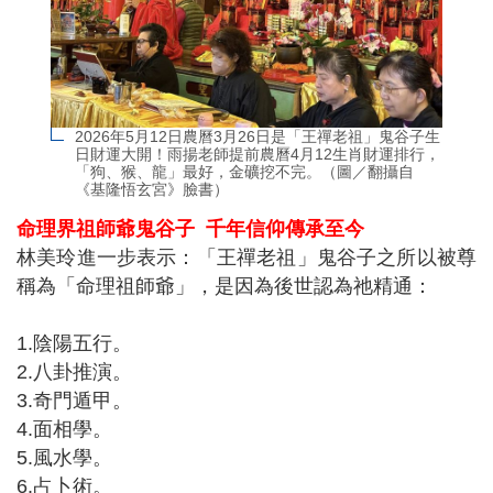
2026年5月12日農曆3月26日是「王禪老祖」鬼谷子生
日財運大開！雨揚老師提前農曆4月12生肖財運排行，
「狗、猴、龍」最好，金礦挖不完。（圖／翻攝自
《基隆悟玄宮》臉書）
命理界祖師爺鬼谷子
千年信仰傳承至今
林美玲進一步表示：「王禪老祖」鬼谷子之所以被尊
稱為「命理祖師爺」，是因為後世認為祂精通：
1.陰陽五行。
2.八卦推演。
3.奇門遁甲。
4.面相學。
5.風水學。
6.占卜術。