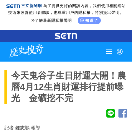
三立新聞網
為了提供更好的閱讀內容，我們使用相關網站
技術來改善使用者體驗，也尊重用戶的隱私權，特別提出聲明。
了解最新隱私權聲明
知道了
Toggle
navigation
今天鬼谷子生日財運大開！農
曆4月12生肖財運排行提前曝
光 金礦挖不完
記者
鍾志鵬
報導