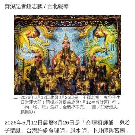
資深記者鍾志鵬 / 台北報導
2026年5月12日農曆3月26日是「王禪老祖」鬼谷子生
日財運大開！雨揚老師提前農曆4月12生肖財運排行，
「狗、猴、龍」最好，金礦挖不完。（圖／記者鍾志
鵬攝影）
2026年5月12日農曆3月26日是「命理祖師爺」鬼谷
子聖誕。台灣許多命理師、風水師、卜卦師與宮廟，