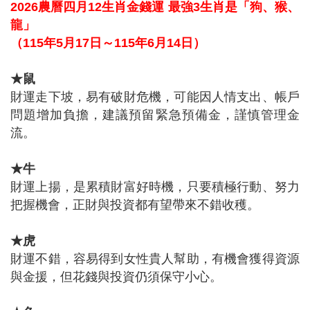
2026
農曆四月12
生肖金錢運
最強3
生肖是「狗、猴、
龍」
（115
年5
月17
日～115
年6
月14
日）
★鼠
財運走下坡，易有破財危機，可能因人情支出、帳戶
問題增加負擔，建議預留緊急預備金，謹慎管理金
流。
★牛
財運上揚，是累積財富好時機，只要積極行動、努力
把握機會，正財與投資都有望帶來不錯收穫。
★虎
財運不錯，容易得到女性貴人幫助，有機會獲得資源
與金援，但花錢與投資仍須保守小心。