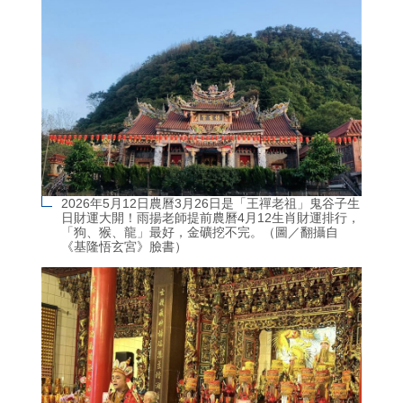
2026年5月12日農曆3月26日是「王禪老祖」鬼谷子生
日財運大開！雨揚老師提前農曆4月12生肖財運排行，
「狗、猴、龍」最好，金礦挖不完。（圖／翻攝自
《基隆悟玄宮》臉書）