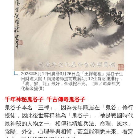
2026年5月12日農曆3月26日是「王禪老祖」鬼谷子生
日財運大開！雨揚老師提前農曆4月12生肖財運排行，
「狗、猴、龍」最好，金礦挖不完。（圖／歐豪年文
化基金提供）
千年神秘鬼谷子 千古傳奇鬼谷子
鬼谷子本名「王禪」。因為長年隱居在「鬼谷」修行
授徒，因此後世尊稱祂為「鬼谷子」。祂是戰國時代
最神秘的人物之一。相傳祂精通兵法、命理、風水、
陰陽、外交、心理學與相術，甚至能洞悉未來、看穿