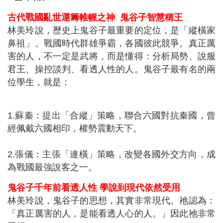
古代戰國亂世運籌帷幄之神 鬼谷子智慧稱王
林美玲說，歷史上鬼谷子最重要的定位，是「縱橫家
鼻祖」。戰國時代群雄爭霸，各國彼此競爭。真正厲
害的人，不一定是武將，而是懂得：分析局勢、說服
君王、操控談判、看透人性的人。鬼谷子最有名的兩
位學生，就是：
1.蘇秦：提出「合縱」策略，聯合六國對抗秦國，曾
經佩戴六國相印，權勢震動天下。
2.張儀：主張「連橫」策略，改變各國外交方向，成
為戰國最強說客之一。
鬼谷子千年前看透人性 學說到現代依然受用
林美玲說，鬼谷子的思想，其實非常現代。祂認為：
「真正厲害的人，是能看透人心的人。」因此祂非常