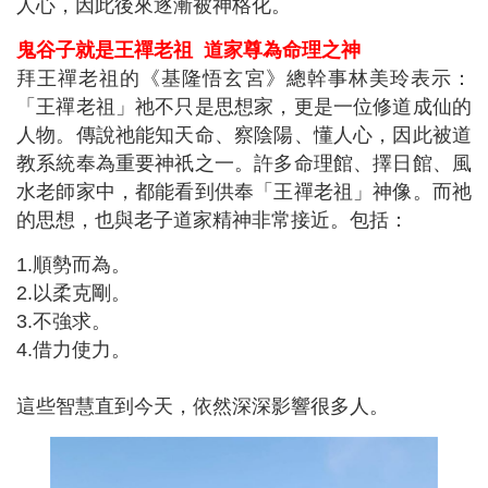
人心，因此後來逐漸被神格化。
鬼谷子就是王禪老祖
道家尊為命理之神
拜王禪老祖的《基隆悟玄宮》總幹事林美玲表示：
「王禪老祖」祂不只是思想家，更是一位修道成仙的
人物。傳說祂能知天命、察陰陽、懂人心，因此被道
教系統奉為重要神祇之一。許多命理館、擇日館、風
水老師家中，都能看到供奉「王禪老祖」神像。而祂
的思想，也與老子道家精神非常接近。包括：
1.順勢而為。
2.以柔克剛。
3.不強求。
4.借力使力。
這些智慧直到今天，依然深深影響很多人。