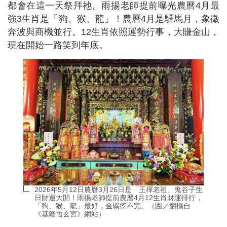
都會在這一天祭拜祂。雨揚老師提前曝光農曆4月最
強3生肖是「狗、猴、龍」！農曆4月是驛馬月，象徵
奔波與商機並行。12生肖依照運勢行事，大賺金山，
現在開始一路笑到年底。
2026年5月12日農曆3月26日是「王禪老祖」鬼谷子生
日財運大開！雨揚老師提前農曆4月12生肖財運排行，
「狗、猴、龍」最好，金礦挖不完。（圖／翻攝自
《基隆悟玄宮》網站）