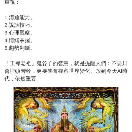
重視：
1.溝通能力。
2.說話技巧。
3.心理觀察。
4.情緒掌握。
5.趨勢判斷。
「王禪老祖」鬼谷子的智慧，就是提醒人們：不要只
會埋頭苦幹，更要學會觀察世界變化。放到今天AI時
代，依然重要。