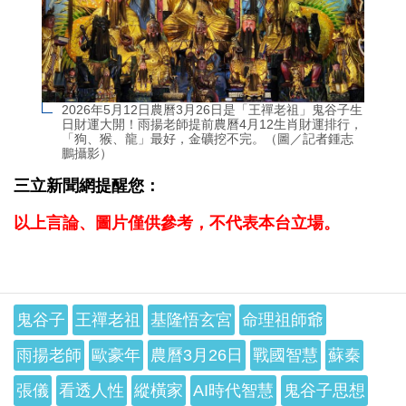
2026年5月12日農曆3月26日是「王禪老祖」鬼谷子生
日財運大開！雨揚老師提前農曆4月12生肖財運排行，
「狗、猴、龍」最好，金礦挖不完。（圖／記者鍾志
鵬攝影）
三立新聞網提醒您：
以上言論、圖片僅供參考，不代表本台立場。
鬼谷子
王禪老祖
基隆悟玄宮
命理祖師爺
雨揚老師
歐豪年
農曆3月26日
戰國智慧
蘇秦
張儀
看透人性
縱橫家
AI時代智慧
鬼谷子思想