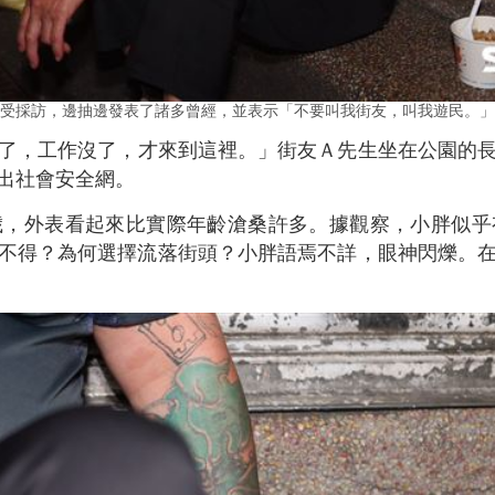
受採訪，邊抽邊發表了諸多曾經，並表示「不要叫我街友，叫我遊民。」
了，工作沒了，才來到這裡。」街友Ａ先生坐在公園的
出社會安全網。
歲，外表看起來比實際年齡滄桑許多。據觀察，小胖似乎
不得？為何選擇流落街頭？小胖語焉不詳，眼神閃爍。