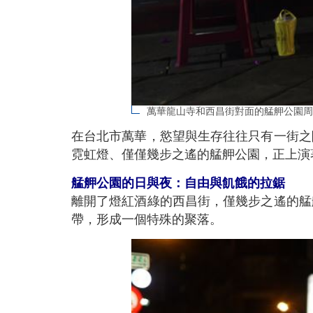
萬華龍山寺和西昌街對面的艋舺公園周
在台北市萬華，慾望與生存往往只有一街之
霓虹燈、僅僅幾步之遙的艋舺公園，正上演
艋舺公園的日與夜：自由與飢餓的拉鋸
離開了燈紅酒綠的西昌街，僅幾步之遙的艋
帶，形成一個特殊的聚落。