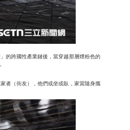
國」的跨國性產業鏈後，當穿越那層煙粉色的
。
無家者（街友），他們或坐或臥，家當隨身攜