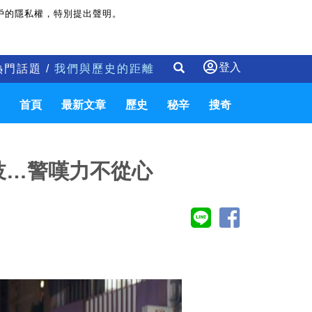
戶的隱私權，特別提出聲明。
登入
熱門話題 /
我們與歷史的距離
首頁
最新文章
歷史
秘辛
搜奇
妓…警嘆力不從心