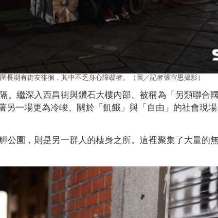
圍長期有街友徘徊，其中不乏身心障礙者。（圖／記者張宣恩攝影）
隔。繼深入西昌街與鑽石大樓內部、被稱為「另類聯合
著另一場更為冷峻、關於「飢餓」與「自由」的社會現場
舺公園，則是另一群人的棲身之所。這裡聚集了大量的