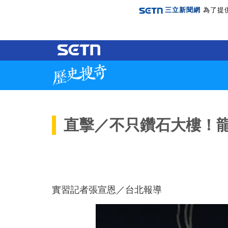
三立新聞網
為了提
直擊／不只鑽石大樓！
實習記者張宣恩／台北報導