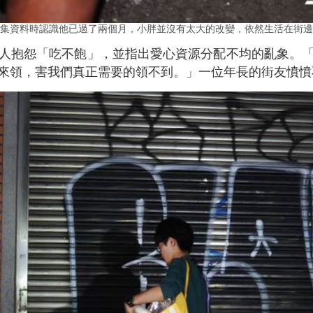
集資料時認識他已過了兩個月，小胖並沒有太大的改變，依然生活在街邊
人抱怨「吃不飽」，並指出愛心資源分配不均的亂象。
來領，害我們真正需要的領不到。」一位年長的街友憤憤