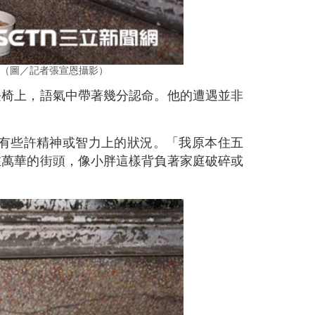
（圖／記者張宣恩攝影）
長椅上，語氣中帶著幾分認命。他的遭遇並非
有些許精神或智力上的狀況。「我原本住五
在萬華的街頭，像小胖這樣背負著家庭破碎或