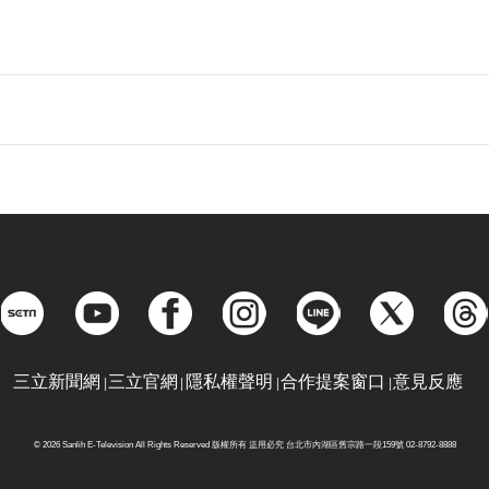
三立新聞網
三立官網
隱私權聲明
合作提案窗口
意見反應
© 2026 Sanlih E-Television All Rights Reserved 版權所有 盜用必究 台北市內湖區舊宗路一段159號 02-8792-8888