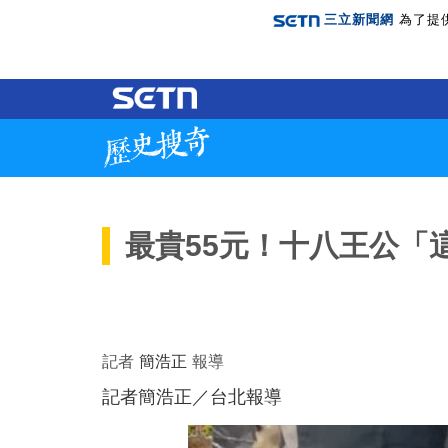
三立新聞網
為了提
最貴55元！十八王公「
記者
簡浩正
報導
記者簡浩正／台北報導