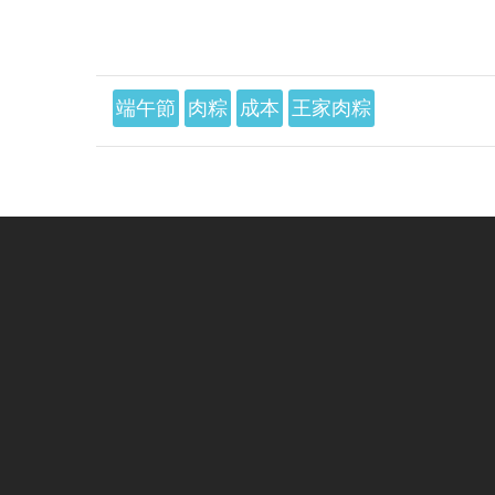
端午節
肉粽
成本
王家肉粽