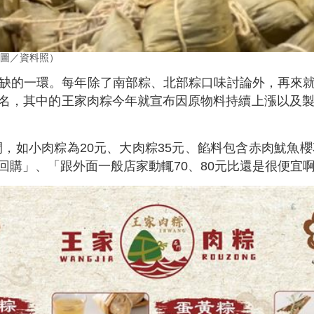
圖／資料照）
缺的一環。每年除了南部粽、北部粽口味討論外，再來
名，其中的王家肉粽今年就宣布因原物料持續上漲以及製
間，如小肉粽為20元、大肉粽35元、餡料包含赤肉魷魚
回購」、「跟外面一般店家動輒70、80元比還是很便宜