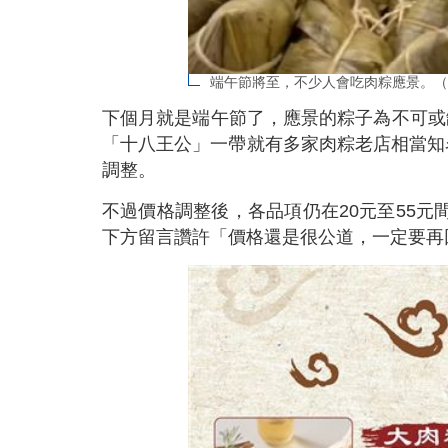
端午節將至，不少人會吃肉粽應景。（
下個月就是端午節了，應景的粽子為不可或
「十八王公」一帶就有多家肉粽老店相當知
調整。
不過價格調整後，各品項仍在20元至55元
下方留言讚許「價格還是很公道，一定要再