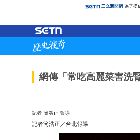
三立新聞網
為了提
網傳「常吃高麗菜害洗
記者
簡浩正
報導
記者簡浩正／台北報導