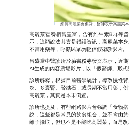
網傳高麗菜會傷腎，醫師表示高麗菜本
高麗菜營養相當豐富，含有維生素B群等
示，這類說法其實是錯誤資訊，高麗菜本身
不當用藥等，呼籲民眾勿輕信假衛教影片。
昌盛堂中醫診所於
臉書粉專
發文表示，近期
AI生成的內容農場影片，以「假醫師」形
診所解釋，根據目前醫學統計，導致慢性腎
炎、多囊腎、腎結石，或長期不當用藥，例
高麗菜，其實是本末倒置。
診所也提及，有些網路影片會強調「食物搭
說，這些都是常見的飲食組合，並不會由於
離子攝取，但也不是不能吃高麗菜，而是改