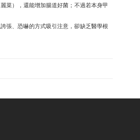
高麗菜），還能增加腸道好菌；不過若本身甲
以誇張、恐嚇的方式吸引注意，卻缺乏醫學根