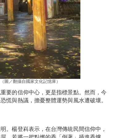
（圖／翻攝自國家文化記憶庫）
地重要的信仰中心，更是指標景點。然而，今
民恐慌與熱議，擔憂整體運勢與風水遭破壞。
說明。楊登嵙表示，在台灣傳統民間信仰中，
委屈。若將一把點燃的香「倒著」插進香爐，