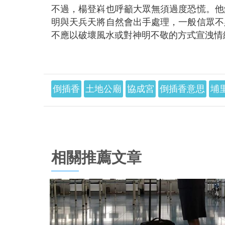
不過，楊登嵙也呼籲大眾無須過度恐慌。他
明與天兵天將自然會出手處理，一般信眾不
不應以破壞風水或對神明不敬的方式宣洩情
倒插香
土地公廟
協成宮
倒插香意思
埔
相關推薦文章