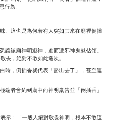
忌行為。
味。這也是為何若有人突如其來在廟裡倒插
恐讓該廟神明退神，進而遭邪神鬼魅佔領。
於敬畏，絕對不敢如此造次。
白時，倒插香就代表「豁出去了」，甚至連
極端者會約到廟中向神明稟告並「倒插香」
憤表示：「一般人絕對敬畏神明，根本不敢這