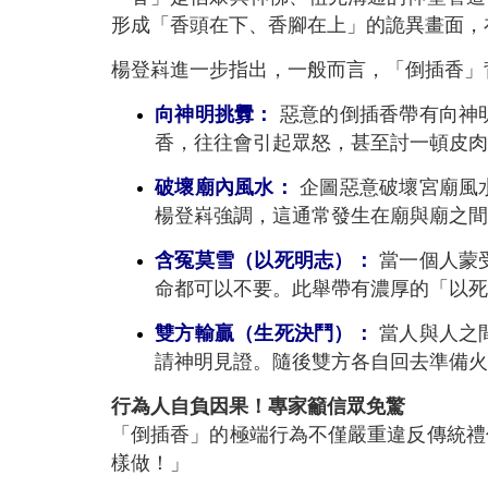
形成「香頭在下、香腳在上」的詭異畫面，
楊登嵙進一步指出，一般而言，「倒插香」背
向神明挑釁：
惡意的倒插香帶有向神
香，往往會引起眾怒，甚至討一頓皮肉
破壞廟內風水：
企圖惡意破壞宮廟風
楊登嵙強調，這通常發生在廟與廟之間
含冤莫雪（以死明志）：
當一個人蒙
命都可以不要。此舉帶有濃厚的「以死
雙方輸贏（生死決鬥）：
當人與人之
請神明見證。隨後雙方各自回去準備火
行為人自負因果！專家籲信眾免驚
「倒插香」的極端行為不僅嚴重違反傳統禮
樣做！」