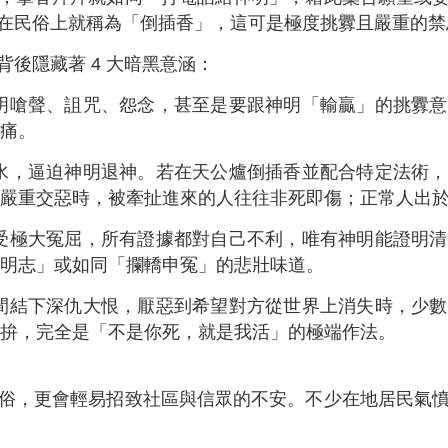
在民俗上就稱為「倒插香」，這可是極度挑釁且嚴重的禁
後隱藏著 4 大暗黑意涵：
明嗆聲、詛咒、怨念，甚至是要跟神明「輸贏」的挑釁意
痛。
水，逼迫神明退神。若在天公爐倒插香並配合特定法術，
嚴重交惡時，被牽扯進來的人往往非死即傷；正常人出
受極大冤屈，所有證據都對自己不利，唯有神明能證明清
明志」或如同「攔轎申冤」的悲壯味道。
間結下深仇大恨，厭惡到希望對方從世界上消失時，少數
拚，完全是「不是你死，就是我活」的極端作法。
俗，更會輕易招致社區與信眾的不安。不少在地居民氣