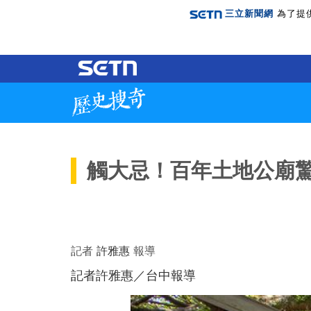
三立新聞網
為了提
觸大忌！百年土地公廟
記者
許雅惠
報導
記者許雅惠／台中報導