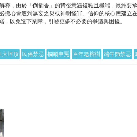
解釋，由於
「倒插香」的背後意涵複雜且極端，最終要
必擔心會遭到無妄之災或神明怪罪。信仰的核心應建立
緒，以免造下業障，引發更多不必要的爭議與困擾。
里大坪頂
民俗禁忌
攔轎申冤
百年老榕樹
端午節禁忌