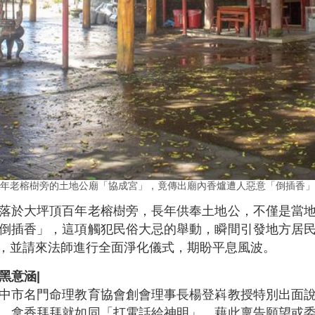
年老榕樹旁的土地公廟「協成宮」，竟傳出廟內香爐遭人惡意「倒插香」
落於大坪頂百年老榕樹旁，長年供奉土地公，不僅是當
倒插香」，這項觸犯民俗大忌的舉動，瞬間引發地方居
，並請來法師進行全面淨化儀式，期盼平息風波。
黑意涵|
中市名門命理教育協會創會理事長楊登嵙教授特別出面
，拿香拜拜就如同「打電話給神明」，藉此稟告願望或