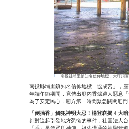
南投縣埔里鎮知名信仰地標，大坪頂百
南投縣埔里鎮知名信仰地標「協成宮」，座
年端午節期間，竟傳出廟內香爐遭人惡意「
為了安定民心，廟方第一時間緊急關閉廟門
「倒插香」觸犯神明大忌！楊登嵙揭 4 大暗
針對這起引發地方恐慌的事件，社團法人台
「香」是信眾與神佛、祖先溝通的神聖管道