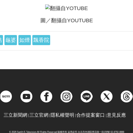
圖／翻攝自YOUTUBE
姑
龜婆
如煙
飄香院
三立新聞網
三立官網
隱私權聲明
合作提案窗口
意見反應
© 2026 Sanlih E-Television All Rights Reserved 版權所有 盜用必究 台北市內湖區舊宗路一段159號 02-8792-8888