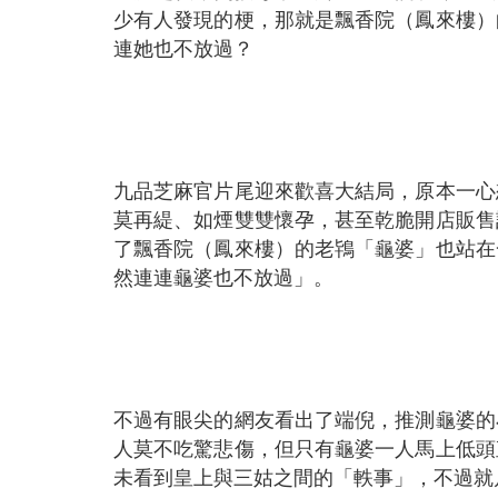
少有人發現的梗，那就是飄香院（鳳來樓）
連她也不放過？
九品芝麻官片尾迎來歡喜大結局，原本一心
莫再緹、如煙雙雙懷孕，甚至乾脆開店販售
了飄香院（鳳來樓）的老鴇「龜婆」也站在
然連連龜婆也不放過」。
不過有眼尖的網友看出了端倪，推測龜婆的
人莫不吃驚悲傷，但只有龜婆一人馬上低頭
未看到皇上與三姑之間的「軼事」，不過就