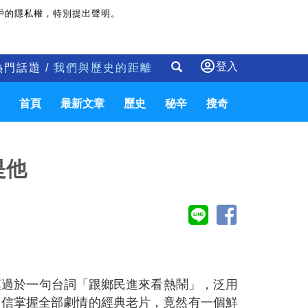
戶的隱私權，特別提出聲明。
登入
熱門話題 /
我們與歷史的距離
首頁
最新文章
歷史
秘辛
搜奇
是他
莫過於一句台詞「跟鄉民進來看熱鬧」，泛用
自信掌握全部劇情的經典老片，竟然有一個鮮