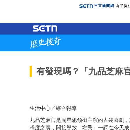
三立新聞網
為了提
有發現嗎？「九品芝麻
生活中心／綜合報導
九品芝麻官是周星馳領銜主演的古裝喜劇，
程度之廣，間接導致「鄉民」一詞在今天成