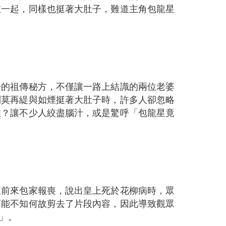
在一起，同樣也挺著大肚子，難道主角包龍星
子的祖傳秘方，不僅讓一路上結識的兩位老婆
到莫再緹與如煙挺著大肚子時，許多人卻忽略
誰？讓不少人絞盡腦汁，或是驚呼「包龍星竟
王前來包家報喪，說出皇上死於花柳病時，眾
可能不知何故剪去了片段內容，因此導致觀眾
」。