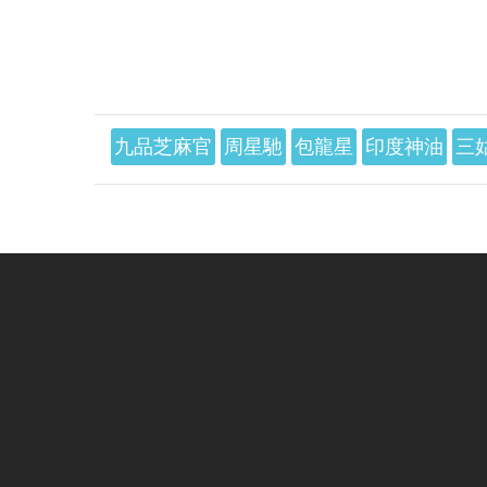
九品芝麻官
周星馳
包龍星
印度神油
三