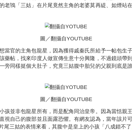
的老鴇「三姑」在片尾竟然主角的老婆莫再緹、如煙站
圖／翻攝自YOUTUBE
想當官的主角包龍星，因為獲得戚秦氏所給予一帖包生
該藥帖，找來印度人做宣傳生意十分興隆，不過鏡頭帶
一旁同樣挺個大肚子，究竟三姑腹中胎兒的父親到底是
圖／翻攝自YOUTUBE
小孩並非包龍星所有，而是配角同治皇帝。因為當恬親
直視自己的腹部並且面露恐懼。有網友認為，當年該片
片尾三姑的表情來看，其腹中是皇上的小孩「八成錯不了