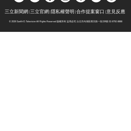
三立新聞網
三立官網
隱私權聲明
合作提案窗口
意見反應
© 2026 Sanlih E-Television All Rights Reserved 版權所有 盜用必究 台北市內湖區舊宗路一段159號 02-8792-8888