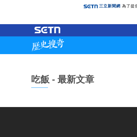
三立新聞網
為了提
吃飯 - 最新文章