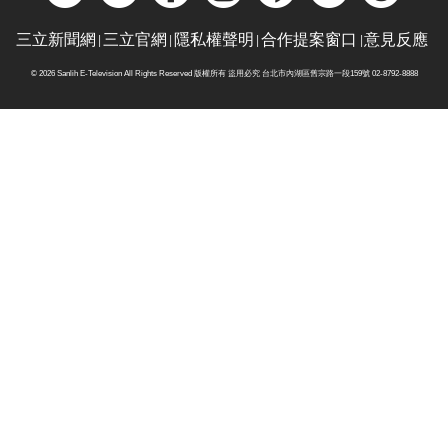
三立新聞網
三立官網
隱私權聲明
合作提案窗口
意見反應
© 2026 Sanlih E-Television All Rights Reserved 版權所有 盜用必究 台北市內湖區舊宗路一段159號 02-8792-8888