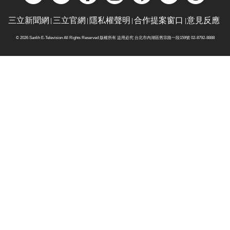
三立新聞網
三立官網
隱私權聲明
合作提案窗口
意見反應
© 2026 Sanlih E-Television All Rights Reserved 版權所有 盜用必究 台北市內湖區舊宗路一段159號 02-8792-8888