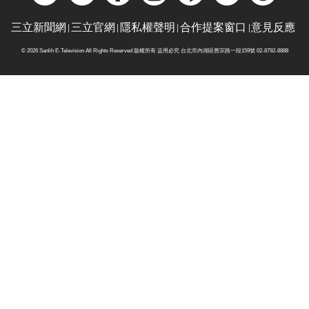
三立新聞網
三立官網
隱私權聲明
合作提案窗口
意見反應
© 2026 Sanlih E-Television All Rights Reserved 版權所有 盜用必究 台北市內湖區舊宗路一段159號 02-8792-8888