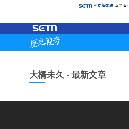
三立新聞網
為了提
大橋未久 - 最新文章