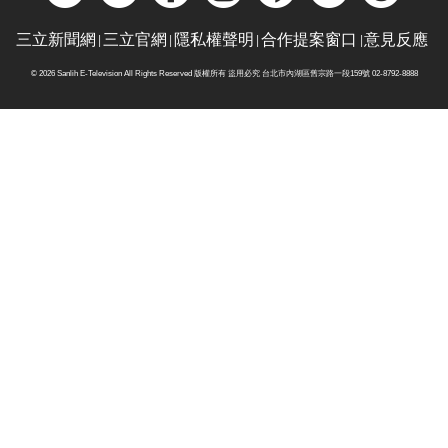
三立新聞網
三立官網
隱私權聲明
合作提案窗口
意見反應
© 2026 Sanlih E-Television All Rights Reserved 版權所有 盜用必究 台北市內湖區舊宗路一段159號 02-8792-8888