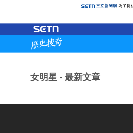
三立新聞網
為了提
女明星 - 最新文章