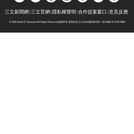
三立新聞網
三立官網
隱私權聲明
合作提案窗口
意見反應
© 2026 Sanlih E-Television All Rights Reserved 版權所有 盜用必究 台北市內湖區舊宗路一段159號 02-8792-8888