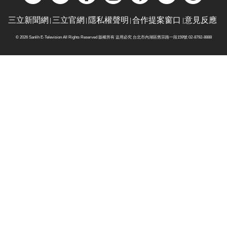
三立新聞網
三立官網
隱私權聲明
合作提案窗口
意見反應
© 2026 Sanlih E-Television All Rights Reserved 版權所有 盜用必究 台北市內湖區舊宗路一段159號 02-8792-8888