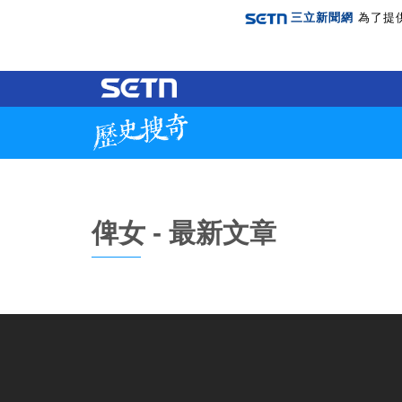
三立新聞網
為了提
俾女 - 最新文章