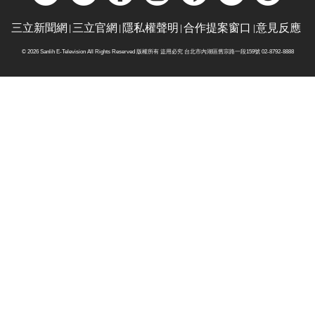
三立新聞網
三立官網
隱私權聲明
合作提案窗口
意見反應
© 2026 Sanlih E-Television All Rights Reserved 版權所有 盜用必究 台北市內湖區舊宗路一段159號 02-8792-8888