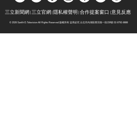
三立新聞網
三立官網
隱私權聲明
合作提案窗口
意見反應
© 2026 Sanlih E-Television All Rights Reserved 版權所有 盜用必究 台北市內湖區舊宗路一段159號 02-8792-8888