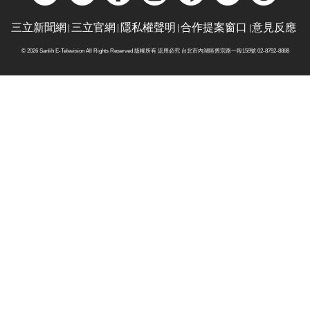
三立新聞網
三立官網
隱私權聲明
合作提案窗口
意見反應
© 2026 Sanlih E-Television All Rights Reserved 版權所有 盜用必究 台北市內湖區舊宗路一段159號 02-8792-8888