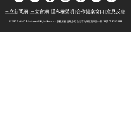
三立新聞網
三立官網
隱私權聲明
合作提案窗口
意見反應
© 2026 Sanlih E-Television All Rights Reserved 版權所有 盜用必究 台北市內湖區舊宗路一段159號 02-8792-8888