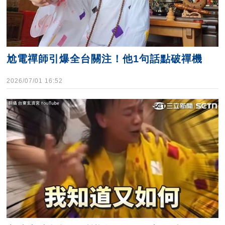
尬電禪師引爆全台關注！他1句話點破禪機
2026/07/01 16:52