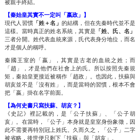
被親手終結。
【秦始皇其實不一定叫「嬴政」】
現代人習慣
「姓＋名」
的結構，但在先秦時代並不是
這樣。當時真正的姓名系統，其實是
「姓、氏、名」
三者分開。姓代表血統來源，氏代表身分地位，而名
才是個人的稱呼。
秦國王室的「嬴」，其實是古老的血統之姓；而
「趙」，才是他們在社會上的氏。所以按照先秦規
矩，秦始皇更接近被稱作「趙政」。也因此，扶蘇與
胡亥並不是「沒有姓」，而是當時的習慣，根本不會
把「嬴」掛在名字前面。
【為何史書只寫扶蘇、胡亥？】
《史記》裡記載的，是「公子扶蘇」、「公子胡
亥」。在當時，「公子」本身就是皇室身份象徵，因
此不需要再特別冠上姓氏。久而久之，「公子」二字
被省略，後世便只剩下「扶蘇」與「胡亥」。