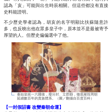
認為「亥」可能與出生時辰相關。但這些都沒有直接
史料能證明。
不少歷史學者認為，胡亥的名字明顯比扶蘇隨意許
多，也反映出他在眾多皇子中，原本並不是最被寄予
厚望的人。但歷史偏偏選中了他。
秦始皇統一六國後，廢分封、立郡縣，徹底摧毀周朝
延續數百年的貴族體系。（圖／翻攝自百度百科）
【一封假詔書 改變秦朝命運】