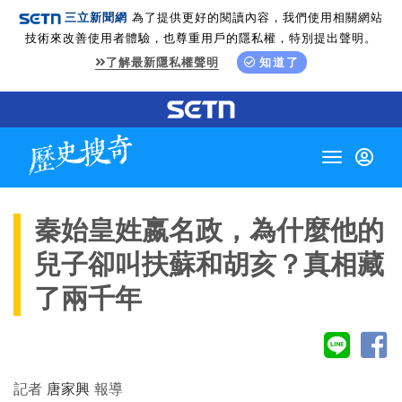
三立新聞網
為了提供更好的閱讀內容，我們使用相關網站
技術來改善使用者體驗，也尊重用戶的隱私權，特別提出聲明。
了解最新隱私權聲明
知道了
Toggle
navigation
秦始皇姓嬴名政，為什麼他的
兒子卻叫扶蘇和胡亥？真相藏
了兩千年
記者
唐家興
報導