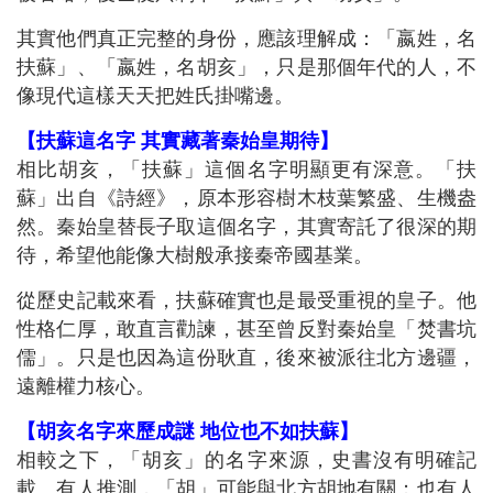
其實他們真正完整的身份，應該理解成：「嬴姓，名
扶蘇」、「嬴姓，名胡亥」，只是那個年代的人，不
像現代這樣天天把姓氏掛嘴邊。
【扶蘇這名字 其實藏著秦始皇期待】
相比胡亥，「扶蘇」這個名字明顯更有深意。「扶
蘇」出自《詩經》，原本形容樹木枝葉繁盛、生機盎
然。秦始皇替長子取這個名字，其實寄託了很深的期
待，希望他能像大樹般承接秦帝國基業。
從歷史記載來看，扶蘇確實也是最受重視的皇子。他
性格仁厚，敢直言勸諫，甚至曾反對秦始皇「焚書坑
儒」。只是也因為這份耿直，後來被派往北方邊疆，
遠離權力核心。
【胡亥名字來歷成謎 地位也不如扶蘇】
相較之下，「胡亥」的名字來源，史書沒有明確記
載。有人推測，「胡」可能與北方胡地有關；也有人