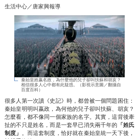
生活中心／唐家興報導
秦始皇姓嬴名政，為什麼他的兒子卻叫扶蘇和胡亥？
相信很多人心中都有此疑惑。（影視示意圖／翻攝自
百度百科）
很多人第一次讀《史記》時，都曾被一個問題困住：
秦始皇明明叫嬴政，為何他的兒子卻叫扶蘇、胡亥？
怎麼看，都不像同一個家族的名字。其實，這背後牽
扯的不只是姓名，而是一套早已消失兩千年的
「姓氏
制度」
。而這套制度，恰好就在秦始皇統一天下後，