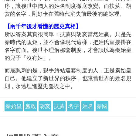
序，讓後世中國人的姓名制度徹底改變。而扶蘇、胡
亥的名字，剛好卡在舊時代消失前最後的縫隙裡。
【兩千年後才看懂的歷史真相】
所以答案其實很簡單：扶蘇與胡亥當然姓嬴。只是先
秦時代的規矩，並不會像現代這樣，把姓氏直接掛在
名字前面。後世不理解那套制度，才會誤以為秦始皇
的兒子「沒有姓」。
而最諷刺的是，親手終結這套制度的人，正是秦始皇
自己。他建立了新世界的秩序，也讓舊世界的姓名規
則，永遠埋進歷史塵埃之中。
秦始皇
嬴政
胡亥
扶蘇
名字
姓名
秦國