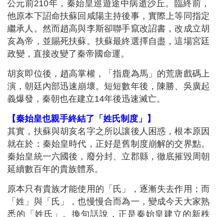
公元前210年，秦始皇巡遊途中病逝沙丘。臨終前，
他原本下詔命扶蘇回咸陽主持後事，實際上等同指定
繼承人。然而趙高與李斯卻聯手竄改詔書，改成立胡
亥為帝，並賜死扶蘇。扶蘇最終選擇自盡，這場宮廷
政變，直接改變了秦帝國命運。
胡亥即位後，趙高掌權，「指鹿為馬」的荒唐戲碼上
演，朝廷內部迅速崩壞。短短數年後，陳勝、吳廣起
義爆發，秦朝也在建立14年後迅速滅亡。
【秦始皇也親手終結了「姓氏制度」】
其實，扶蘇與胡亥名字之所以讓後人困惑，根本原因
就在於：秦始皇時代，正好是舊制度崩解的交界點。
秦始皇統一六國後，廢分封、立郡縣，徹底摧毀周朝
延續數百年的貴族體系。
原本只有貴族才能使用的「氏」，逐漸失去作用；而
「姓」與「氏」，也慢慢合而為一，變成今天大家熟
悉的「姓氏」。換句話說，正是秦始皇建立的新秩